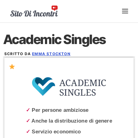
Vai
ME
al
contenuto
Academic Singles
SCRITTO DA
EMMA STOCKTON
DICEMBRE 12, 2024
✓
Per persone ambiziose
✓
Anche la distribuzione di genere
✓
Servizio economico