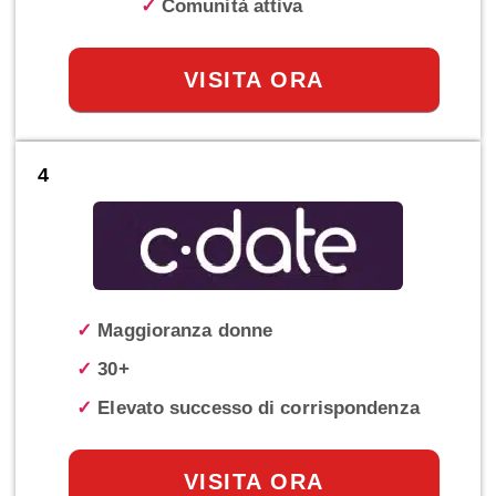
✓
Comunità attiva
VISITA ORA
4
✓
Maggioranza donne
✓
30+
✓
Elevato successo di corrispondenza
VISITA ORA